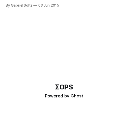
Exim ProFTPd Dovecot MySQL DirectAdmin Postgresql
By Gabriel Soltz
03 Jun 2015
OpenSSH Server OpenSSH Client http://chipherli.st Saludos
ΣOPS
Powered by
Ghost