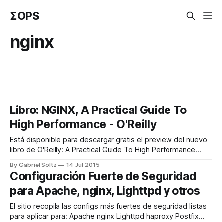
ΣOPS
nginx
Libro: NGINX, A Practical Guide To
High Performance - O'Reilly
Está disponible para descargar gratis el preview del nuevo
libro de O'Reilly: A Practical Guide To High Performance
sobre NGINX. El Autor es: Stephen Corona. El índice de lo
By Gabriel Soltz
14 Jul 2015
que trae el preview: Chapter 1: Getting Started Chapter 2:
Configuración Fuerte de Seguridad
Basic Configuration Chapter 3: CGI, FastCGI, and uWSGI
para Apache, nginx, Lighttpd y otros
Chapter
El sitio recopila las configs más fuertes de seguridad listas
para aplicar para: Apache nginx Lighttpd haproxy Postfix